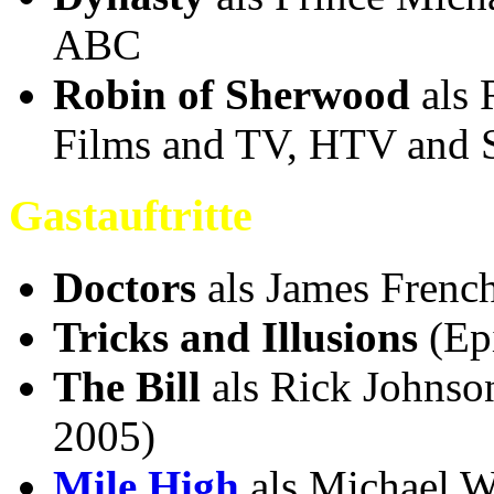
ABC
Robin of Sherwood
als 
Films and TV, HTV and
Gastauftritte
Doctors
als James Frenc
Tricks and Illusions
(Epi
The Bill
als Rick Johnso
2005)
Mile High
als Michael W